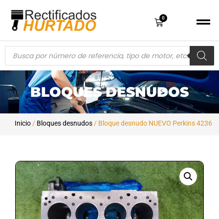
0
BLOQUES DESNUDOS
Inicio
/
Bloques desnudos
/ Bloque desnudo NUEVO Perkins 4236