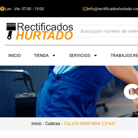
Lun - Vie: 07:00 - 15:00
info@rectificadoshurtado.c
INICIO
TIENDA
SERVICIOS
TRABAJOS R
Inicio
/
Culatas
/ CULATA BMW MINI 2,0 N47