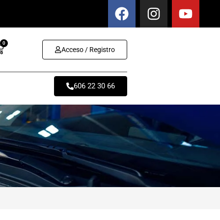
0
Acceso / Registro
606 22 30 66