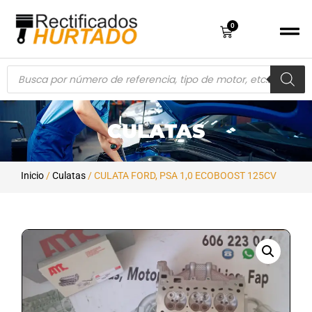
0
CULATAS
Inicio
/
Culatas
/ CULATA FORD, PSA 1,0 ECOBOOST 125CV