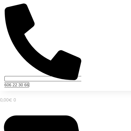
606 22 30 66
0,00
€
0