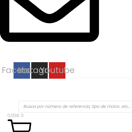
info@rectificadoshurtado.com
Facebook
Instagram
Youtube
Búsqueda
de
productos
0,00
€
0