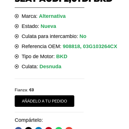
Marca:
Alternativa
Estado:
Nueva
Culata para intercambio:
No
Referencia OEM:
908818, 03G103264CX
Tipo de Motor:
BKD
Culata:
Desnuda
Fianza:
€0
AÑÁDELO A TU PEDIDO
Compártelo: