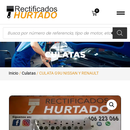
0
CULATAS
Inicio
/
Culatas
/ CULATA G9U NISSAN Y RENAULT