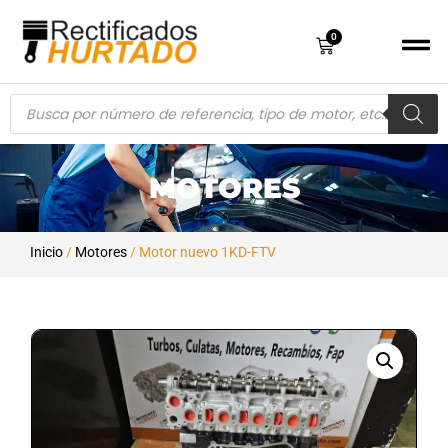
0
MOTORES
Inicio
/
Motores
/ Motor nuevo 1KD-FTV