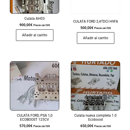
Culata AH03
CULATA FORD 2,4TDCI H9FA
900,00
€
Precio sin IVA
500,00
€
Precio sin IVA
Añadir al carrito
Añadir al carrito
CULATA FORD, PSA 1,0
Culata nueva completa 1.0
ECOBOOST 125CV
Ecoboost
570,00
€
650,00
€
Precio sin IVA
Precio sin IVA